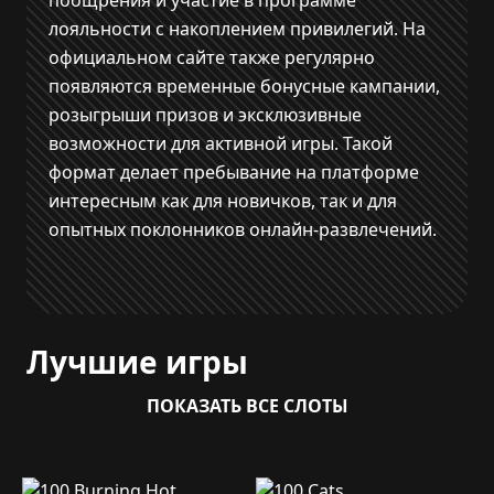
поощрения и участие в программе
лояльности с накоплением привилегий. На
официальном сайте также регулярно
появляются временные бонусные кампании,
розыгрыши призов и эксклюзивные
возможности для активной игры. Такой
формат делает пребывание на платформе
интересным как для новичков, так и для
опытных поклонников онлайн-развлечений.
Лучшие игры
ПОКАЗАТЬ ВСЕ СЛОТЫ