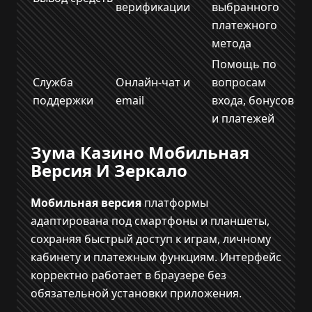
верификации
выбранного
платежного
метода
Помощь по
Служба
Онлайн-чат и
вопросам
поддержки
email
входа, бонусов
и платежей
Зума Казино Мобильная
Версия И Зеркало
Мобильная версия
платформы
адаптирована под смартфоны и планшеты,
сохраняя быстрый доступ к играм, личному
кабинету и платежным функциям. Интерфейс
корректно работает в браузере без
обязательной установки приложения.