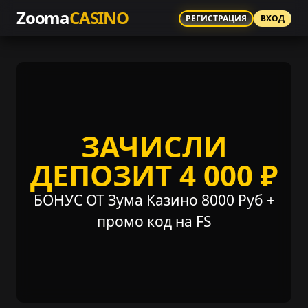
Zooma
CASINO
РЕГИСТРАЦИЯ
ВХОД
ЗАЧИСЛИ
ДЕПОЗИТ 4 000 ₽
БОНУС ОТ Зума Казино 8000 Руб +
промо код на FS